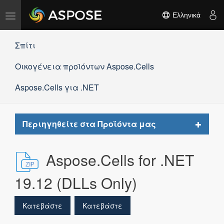
Εναλλαγή
Ελληνικά
πλοήγησης
Σπίτι
Οικογένεια προϊόντων Aspose.Cells
Aspose.Cells για .NET
Toggle
Περιηγηθείτε στα Προϊόντα μας
navigat
Aspose.Cells for .NET
19.12 (DLLs Only)
Κατεβάστε
Κατεβάστε