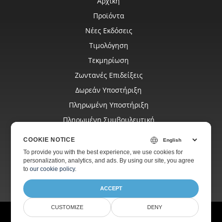
Αρχική
Προϊόντα
Νέες Εκδόσεις
Τιμολόγηση
Τεκμηρίωση
Ζωντανές Επιδείξεις
Δωρεάν Υποστήριξη
Πληρωμένη Υποστήριξη
Πληρωμένη Συμβουλευτική
Ιστολόγιο
COOKIE NOTICE
Ιστοσελίδες
To provide you with the best experience, we use cookies for
personalization, analytics, and ads. By using our site, you agree
Σχετικά
to
our cookie policy
.
ACCEPT
CUSTOMIZE
DENY
© Aspose Pty Ltd 2001-2026.
Όλα τα δικαιώματα διατηρούνται.