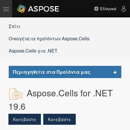
Εναλλαγή
Ελληνικά
πλοήγησης
Σπίτι
Οικογένεια προϊόντων Aspose.Cells
Aspose.Cells για .NET
Toggle
Περιηγηθείτε στα Προϊόντα μας
navigat
Aspose.Cells for .NET
19.6
Κατεβάστε
Κατεβάστε