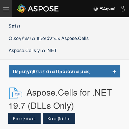
Εναλλαγή
Ελληνικά
πλοήγησης
Σπίτι
Οικογένεια προϊόντων Aspose.Cells
Aspose.Cells για .NET
Toggle
Περιηγηθείτε στα Προϊόντα μας
navigat
Aspose.Cells for .NET
19.7 (DLLs Only)
Κατεβάστε
Κατεβάστε