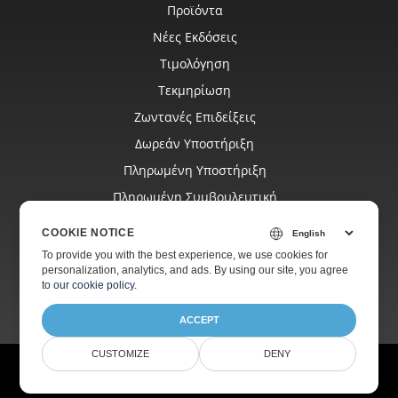
Προϊόντα
Νέες Εκδόσεις
Τιμολόγηση
Τεκμηρίωση
Ζωντανές Επιδείξεις
Δωρεάν Υποστήριξη
Πληρωμένη Υποστήριξη
Πληρωμένη Συμβουλευτική
Ιστολόγιο
COOKIE NOTICE
Ιστοσελίδες
To provide you with the best experience, we use cookies for
personalization, analytics, and ads. By using our site, you agree
Σχετικά
to
our cookie policy
.
ACCEPT
CUSTOMIZE
DENY
© Aspose Pty Ltd 2001-2026.
Όλα τα δικαιώματα διατηρούνται.
Πολιτική απορρήτου
Όροι χρήσης
Επικοινωνία