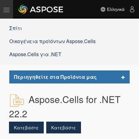
Εναλλαγή
Ελληνικά
πλοήγησης
Σπίτι
Οικογένεια προϊόντων Aspose.Cells
Aspose.Cells για .NET
Toggle
Περιηγηθείτε στα Προϊόντα μας
navigat
Aspose.Cells for .NET
22.2
Κατεβάστε
Κατεβάστε