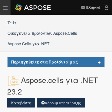
Εναλλαγή
Ελληνικά
πλοήγησης
Σπίτι
Οικογένεια προϊόντων Aspose.Cells
Aspose.Cells για .NET
Toggle
Περιηγηθείτε στα Προϊόντα μας
navigat
Aspose.cells για .NET
23.2
Κατεβάστε
Φόρουμ υποστήριξης