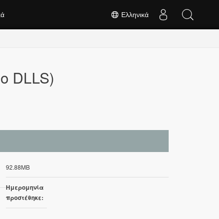
κά
Ελληνικά
νο DLLS)
92.88MB
Ημερομηνία
προστέθηκε: