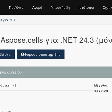
Προϊόντα
Αγορά
Υποστήριξη
Ιστότοποι
Σχετι
ls για .NET
Aspose.cells για .NET 24.3 (μό
βάστε
Φόρουμ υποστήριξης
χεία αρχείου
άστεs:
Μέγεθος
145
αρχείου:
08, 2024