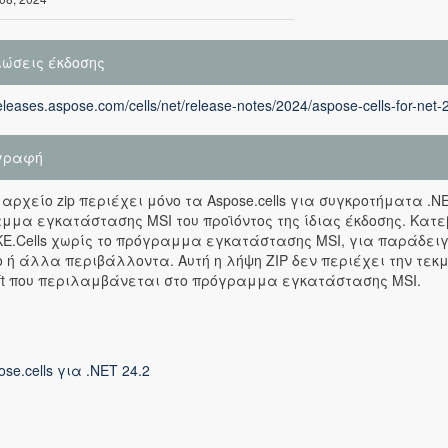
ιώσεις έκδοσης
releases.aspose.com/cells/net/release-notes/2024/aspose-cells-for-net-
γραφή
 αρχείο zip περιέχει μόνο τα Aspose.cells για συγκροτήματα .
μμα εγκατάστασης MSI του προϊόντος της ίδιας έκδοσης. Κατε
E.Cells χωρίς το πρόγραμμα εγκατάστασης MSI, για παράδει
 ή άλλα περιβάλλοντα. Αυτή η λήψη ZIP δεν περιέχει την τεκ
oft που περιλαμβάνεται στο πρόγραμμα εγκατάστασης MSI.
ose.cells για .NET 24.2