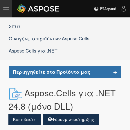
Εναλλαγή
Ελληνικά
πλοήγησης
Σπίτι
Οικογένεια προϊόντων Aspose.Cells
Aspose.Cells για .NET
Toggle
Περιηγηθείτε στα Προϊόντα μας
navigat
Aspose.Cells για .NET
24.8 (μόνο DLL)
Κατεβάστε
Φόρουμ υποστήριξης