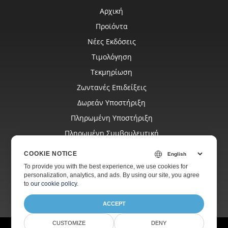
Αρχική
Προϊόντα
Νέες Εκδόσεις
Τιμολόγηση
Τεκμηρίωση
Ζωντανές Επιδείξεις
Δωρεάν Υποστήριξη
Πληρωμένη Υποστήριξη
Πληρωμένη Συμβουλευτική
Ιστολόγιο
COOKIE NOTICE
Ιστοσελίδες
To provide you with the best experience, we use cookies for
personalization, analytics, and ads. By using our site, you agree
Σχετικά
to
our cookie policy
.
ACCEPT
CUSTOMIZE
DENY