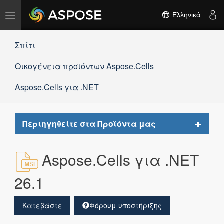
Εναλλαγή
Ελληνικά
πλοήγησης
Σπίτι
Οικογένεια προϊόντων Aspose.Cells
Aspose.Cells για .NET
Toggle
Περιηγηθείτε στα Προϊόντα μας
navigat
Aspose.Cells για .NET
26.1
Κατεβάστε
Φόρουμ υποστήριξης