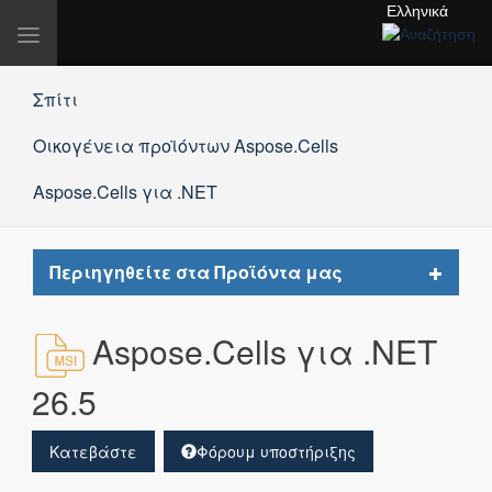
Ελληνικά
Εναλλαγή
πλοήγησης
Σπίτι
Οικογένεια προϊόντων Aspose.Cells
Aspose.Cells για .NET
Toggle
Περιηγηθείτε στα Προϊόντα μας
navigat
Aspose.Cells για .NET
26.5
Κατεβάστε
Φόρουμ υποστήριξης