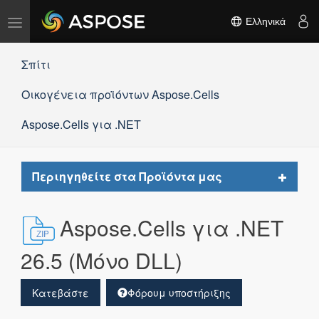
Εναλλαγή
Ελληνικά
πλοήγησης
Σπίτι
Οικογένεια προϊόντων Aspose.Cells
Aspose.Cells για .NET
Toggle
Περιηγηθείτε στα Προϊόντα μας
navigat
Aspose.Cells για .NET
26.5 (Μόνο DLL)
Κατεβάστε
Φόρουμ υποστήριξης