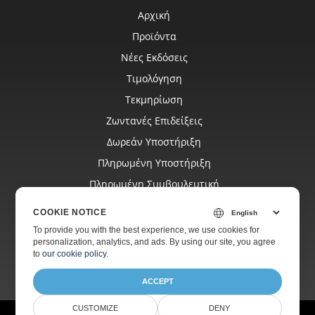
Αρχική
Προϊόντα
Νέες Εκδόσεις
Τιμολόγηση
Τεκμηρίωση
Ζωντανές Επιδείξεις
Δωρεάν Υποστήριξη
Πληρωμένη Υποστήριξη
Πληρωμένη Συμβουλευτική
Ιστολόγιο
COOKIE NOTICE
Ιστοσελίδες
To provide you with the best experience, we use cookies for
personalization, analytics, and ads. By using our site, you agree
Σχετικά
to
our cookie policy
.
ACCEPT
CUSTOMIZE
DENY