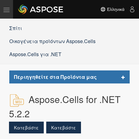
Εναλλαγή
Ελληνικά
πλοήγησης
Σπίτι
Οικογένεια προϊόντων Aspose.Cells
Aspose.Cells για .NET
Toggle
Περιηγηθείτε στα Προϊόντα μας
navigat
Aspose.Cells for .NET
5.2.2
Κατεβάστε
Κατεβάστε