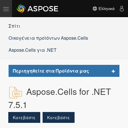
Εναλλαγή
Ελληνικά
πλοήγησης
Σπίτι
Οικογένεια προϊόντων Aspose.Cells
Aspose.Cells για .NET
Toggle
Περιηγηθείτε στα Προϊόντα μας
navigat
Aspose.Cells for .NET
7.5.1
Κατεβάστε
Κατεβάστε