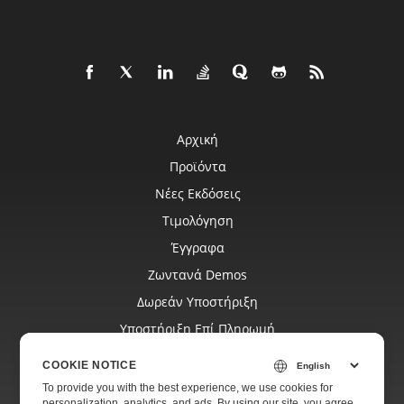
Αρχική
Προϊόντα
Νέες Εκδόσεις
Τιμολόγηση
Έγγραφα
Ζωντανά Demos
Δωρεάν Υποστήριξη
Υποστήριξη Επί Πληρωμή
Blog
COOKIE NOTICE
Ιστότοποι
To provide you with the best experience, we use cookies for
personalization, analytics, and ads. By using our site, you agree