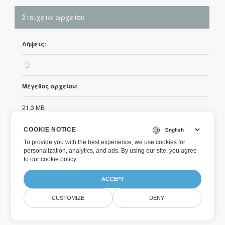
Στοιχεία αρχείου
Λήψεις:
351
Μέγεθος αρχείου:
21,3 MB
Ημερομηνία προστέθηκε:
COOKIE NOTICE
To provide you with the best experience, we use cookies for
10/14/2013
personalization, analytics, and ads. By using our site, you agree
to
our cookie policy
.
ACCEPT
Aspose.Cells for .NET
Aspose.Cells for .NET 7.6.
CUSTOMIZE
DENY
7.6.