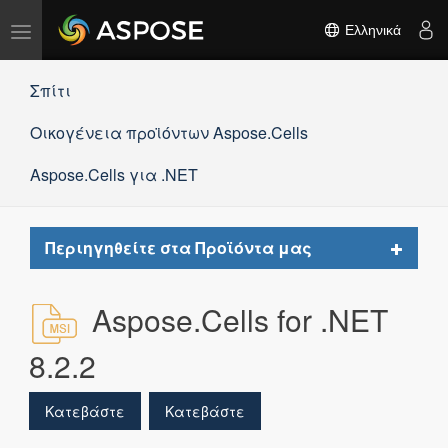
Εναλλαγή
Ελληνικά
πλοήγησης
Σπίτι
Οικογένεια προϊόντων Aspose.Cells
Aspose.Cells για .NET
Toggle
Περιηγηθείτε στα Προϊόντα μας
navigat
Aspose.Cells for .NET
8.2.2
Κατεβάστε
Κατεβάστε