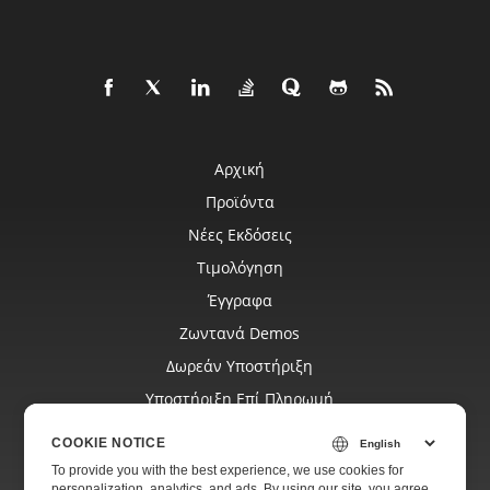
Αρχική
Προϊόντα
Νέες Εκδόσεις
Τιμολόγηση
Έγγραφα
Ζωντανά Demos
Δωρεάν Υποστήριξη
Υποστήριξη Επί Πληρωμή
Blog
COOKIE NOTICE
Ιστότοποι
To provide you with the best experience, we use cookies for
personalization, analytics, and ads. By using our site, you agree