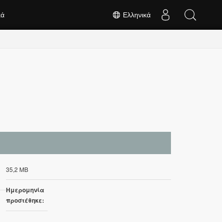
κά
Ελληνικά
35,2 MB
Ημερομηνία
προστέθηκε: