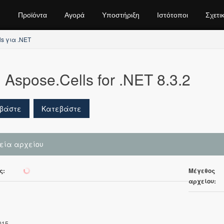
Προϊόντα
Αγορά
Υποστήριξη
Ιστότοποι
Σχετι
ls για .NET
Aspose.Cells for .NET 8.3.2
βάστε
Κατεβάστε
χεία αρχείου
ς:
Μέγεθος
1298
αρχείου:
015