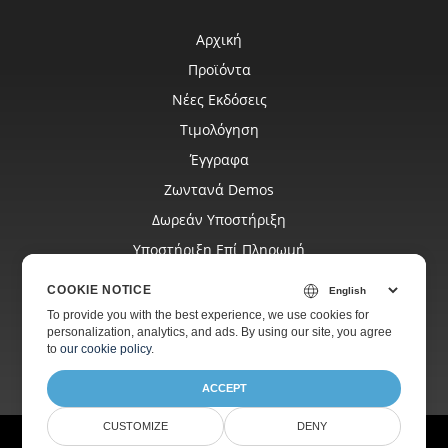
Αρχική
Προϊόντα
Νέες Εκδόσεις
Τιμολόγηση
Έγγραφα
Ζωντανά Demos
Δωρεάν Υποστήριξη
Υποστήριξη Επί Πληρωμή
Blog
COOKIE NOTICE
Ιστότοποι
To provide you with the best experience, we use cookies for
personalization, analytics, and ads. By using our site, you agree
Σχετικά Με
to
our cookie policy
.
ACCEPT
CUSTOMIZE
DENY
© Aspose Pty Ltd 2001-2026. Με την επιφύλαξη παντός δικαιώματος.