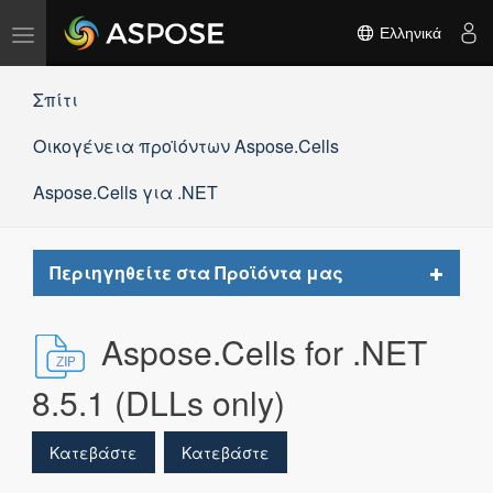
Εναλλαγή
Ελληνικά
πλοήγησης
Σπίτι
Οικογένεια προϊόντων Aspose.Cells
Aspose.Cells για .NET
Toggle
Περιηγηθείτε στα Προϊόντα μας
navigat
Aspose.Cells for .NET
8.5.1 (DLLs only)
Κατεβάστε
Κατεβάστε