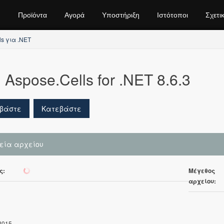
Προϊόντα
Αγορά
Υποστήριξη
Ιστότοποι
Σχετι
ls για .NET
Aspose.Cells for .NET 8.6.3
βάστε
Κατεβάστε
χεία αρχείου
ς:
Μέγεθος
761
αρχείου:
2015