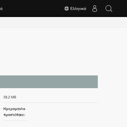
κά
Ελληνικά
38,2 MB
Ημερομηνία
προστέθηκε: