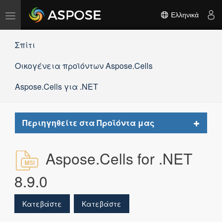
Εναλλαγή
Ελληνικά
πλοήγησης
Σπίτι
Οικογένεια προϊόντων Aspose.Cells
Aspose.Cells για .NET
Toggle
Περιηγηθείτε στα Προϊόντα μας
navigat
Aspose.Cells for .NET
8.9.0
Κατεβάστε
Κατεβάστε