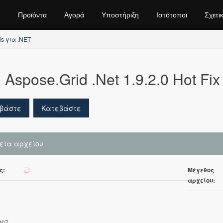
Προϊόντα
Αγορά
Υποστήριξη
Ιστότοποι
Σχετι
ls για .NET
Aspose.Grid .Net 1.9.2.0 Hot Fix
βάστε
Κατεβάστε
χεία αρχείου
ς:
Μέγεθος
275
αρχείου:
007