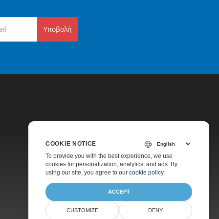
Υποβολή
COOKIE NOTICE
Τιμολόγηση
To provide you with the best experience, we use
cookies for personalization, analytics, and ads. By
Πληρωμένη Υποστήριξη
using our site, you agree to
our cookie policy
.
Σχετικά
ACCEPT
CUSTOMIZE
DENY