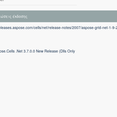
ιώσεις έκδοσης
releases.aspose.com/cells/net/release-notes/2007/aspose-grid-net-1-9-2
ose.Cells .Net 3.7.0.0 New Release (Dlls Only