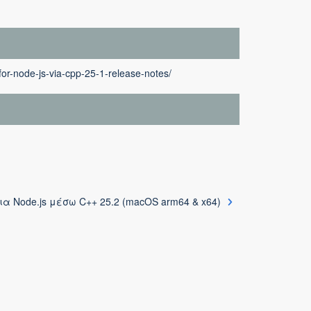
for-node-js-via-cpp-25-1-release-notes/
για Node.js μέσω C++ 25.2 (macOS arm64 & x64)