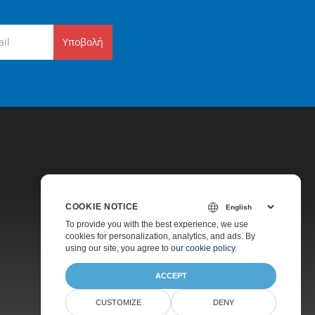
Υποβολή
COOKIE NOTICE
Τιμολόγηση
To provide you with the best experience, we use
cookies for personalization, analytics, and ads. By
Πληρωμένη Υποστήριξη
using our site, you agree to
our cookie policy
.
Σχετικά
ACCEPT
CUSTOMIZE
DENY