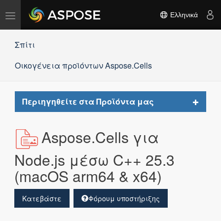
Εναλλαγή
Ελληνικά
πλοήγησης
Σπίτι
Οικογένεια προϊόντων Aspose.Cells
Toggle
Περιηγηθείτε στα Προϊόντα μας
navigat
Aspose.Cells για
Node.js μέσω C++ 25.3
(macOS arm64 & x64)
Κατεβάστε
Φόρουμ υποστήριξης