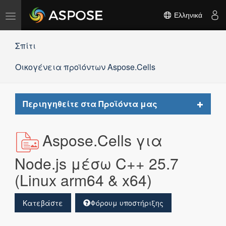
Εναλλαγή
Ελληνικά
πλοήγησης
Σπίτι
Οικογένεια προϊόντων Aspose.Cells
Toggle
Περιηγηθείτε στα Προϊόντα μας
navigat
Aspose.Cells για
Node.js μέσω C++ 25.7
(Linux arm64 & x64)
Κατεβάστε
Φόρουμ υποστήριξης