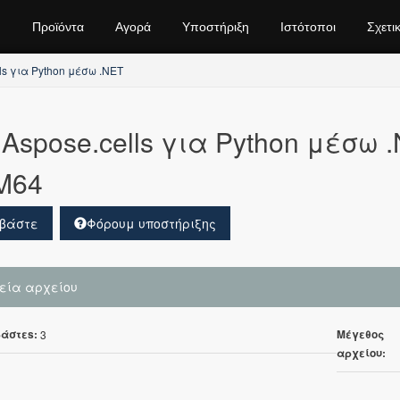
Προϊόντα
Αγορά
Υποστήριξη
Ιστότοποι
Σχετι
ls για Python μέσω .NET
Aspose.cells για Python μέσω 
M64
βάστε
Φόρουμ υποστήριξης
χεία αρχείου
άστεs:
Μέγεθος
3
αρχείου: