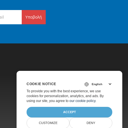
Υποβολή
COOKIE NOTICE
Τιμολόγηση
To provide you with the best experience, we use
cookies for personalization, analytics, and ads. By
Πληρωμένη Υποστήριξη
using our site, you agree to
our cookie policy
.
Σχετικά
ACCEPT
CUSTOMIZE
DENY