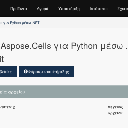
Προϊόντα
Αγορά
Υποστήριξη
Ιστότοποι
Σχετι
ls για Python μέσω .NET
Aspose.Cells για Python μέσω 
t
βάστε
Φόρουμ υποστήριξης
χεία αρχείου
άστεs:
Μέγεθος
2
αρχείου: