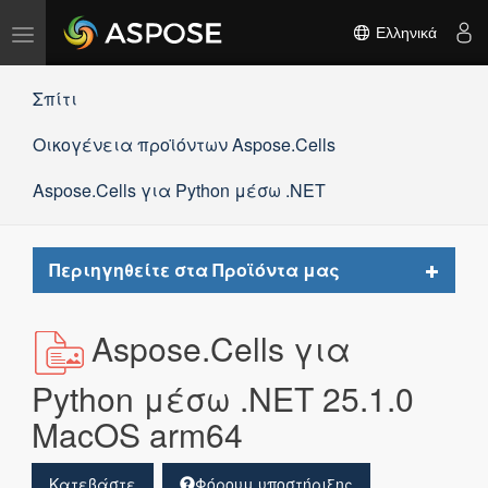
Εναλλαγή
Ελληνικά
πλοήγησης
Σπίτι
Οικογένεια προϊόντων Aspose.Cells
Aspose.Cells για Python μέσω .NET
Toggle
Περιηγηθείτε στα Προϊόντα μας
navigat
Aspose.Cells για
Python μέσω .NET 25.1.0
MacOS arm64
Κατεβάστε
Φόρουμ υποστήριξης