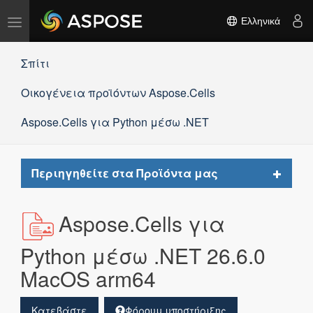
Εναλλαγή
Ελληνικά
πλοήγησης
Σπίτι
Οικογένεια προϊόντων Aspose.Cells
Aspose.Cells για Python μέσω .NET
Toggle
Περιηγηθείτε στα Προϊόντα μας
navigat
Aspose.Cells για
Python μέσω .NET 26.6.0
MacOS arm64
Κατεβάστε
Φόρουμ υποστήριξης