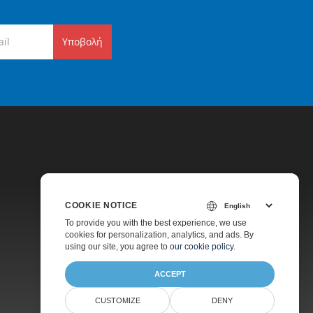
Υποβολή
COOKIE NOTICE
Τιμολόγηση
To provide you with the best experience, we use
cookies for personalization, analytics, and ads. By
Πληρωμένη Υποστήριξη
using our site, you agree to
our cookie policy
.
Σχετικά
ACCEPT
CUSTOMIZE
DENY