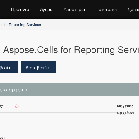
Προϊόντα
Αγορά
Υποστήριξη
Ιστότοποι
Σχετι
s for Reporting Services
Aspose.Cells for Reporting Servi
βάστε
Κατεβάστε
χεία αρχείου
ς:
Μέγεθος
0
αρχείου:
021