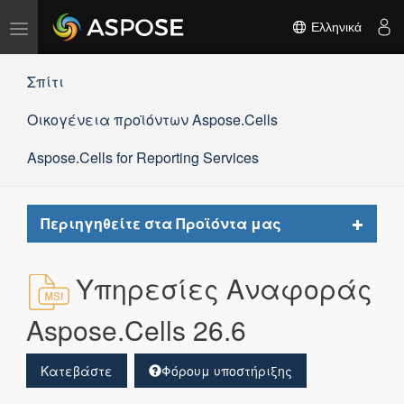
Εναλλαγή
Ελληνικά
πλοήγησης
Σπίτι
Οικογένεια προϊόντων Aspose.Cells
Aspose.Cells for Reporting Services
Toggle
Περιηγηθείτε στα Προϊόντα μας
navigat
Υπηρεσίες Αναφοράς
Aspose.Cells 26.6
Κατεβάστε
Φόρουμ υποστήριξης