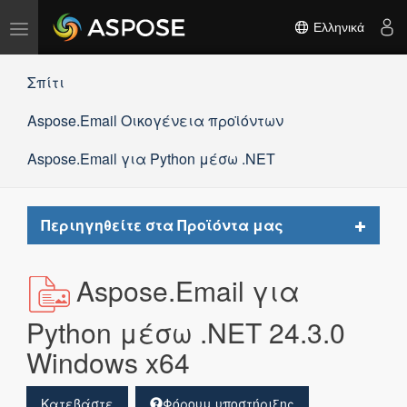
Εναλλαγή
Ελληνικά
πλοήγησης
Σπίτι
Aspose.Email Οικογένεια προϊόντων
Aspose.Email για Python μέσω .NET
Toggle
Περιηγηθείτε στα Προϊόντα μας
navigat
Aspose.Email για
Python μέσω .NET 24.3.0
Windows x64
Κατεβάστε
Φόρουμ υποστήριξης