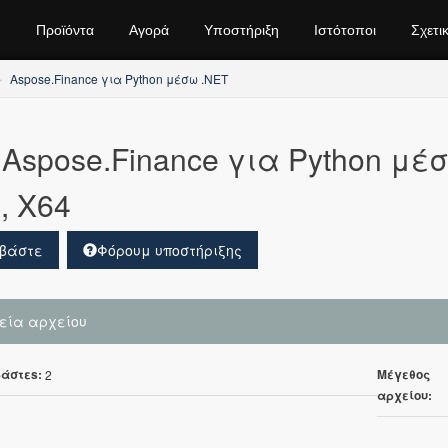
Προϊόντα
Αγορά
Υποστήριξη
Ιστότοποι
Σχετι
Aspose.Finance για Python μέσω .NET
Aspose.Finance για Python μέσω
, X64
βάστε
Φόρουμ υποστήριξης
χεία αρχείου
άστεs:
Μέγεθος
2
αρχείου: