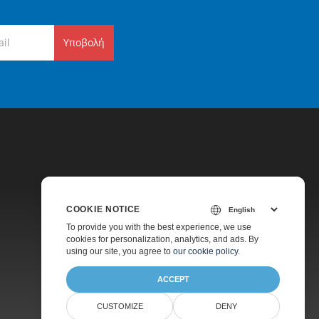
Υποβολή
COOKIE NOTICE
Τιμολόγηση
To provide you with the best experience, we use
cookies for personalization, analytics, and ads. By
Πληρωμένη Υποστήριξη
using our site, you agree to
our cookie policy
.
Σχετικά
ACCEPT
CUSTOMIZE
DENY