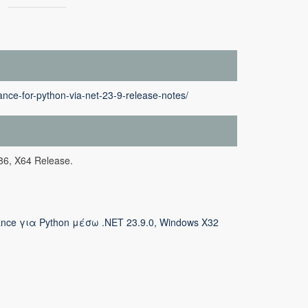
nce-for-python-via-net-23-9-release-notes/
86, X64 Release.
ance για Python μέσω .NET 23.9.0, Windows X32