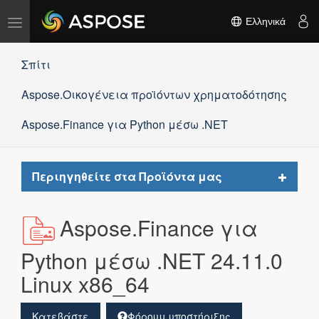
Εναλλαγή
Ελληνικά
πλοήγησης
Σπίτι
Aspose.Οικογένεια προϊόντων χρηματοδότησης
Aspose.Finance για Python μέσω .NET
Toggle
Περιηγηθείτε στα Προϊόντα μας
navigat
Aspose.Finance για
Python μέσω .NET 24.11.0
Linux x86_64
Κατεβάστε
Φόρουμ υποστήριξης