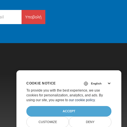
Υποβολή
COOKIE NOTICE
Τιμολόγηση
To provide you with the best experience, we use
cookies for personalization, analytics, and ads. By
Πληρωμένη Υποστήριξη
using our site, you agree to
our cookie policy
.
Σχετικά
ACCEPT
CUSTOMIZE
DENY