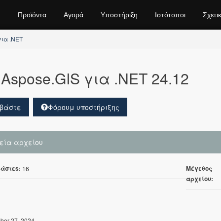
Προϊόντα
Αγορά
Υποστήριξη
Ιστότοποι
Σχετι
για .NET
Aspose.GIS για .NET 24.12
βάστε
Φόρουμ υποστήριξης
χεία αρχείου
άστεs:
Μέγεθος
16
αρχείου:
er 27, 2024