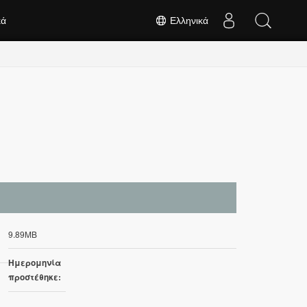
κά
Ελληνικά
9.89MB
Ημερομηνία
προστέθηκε: