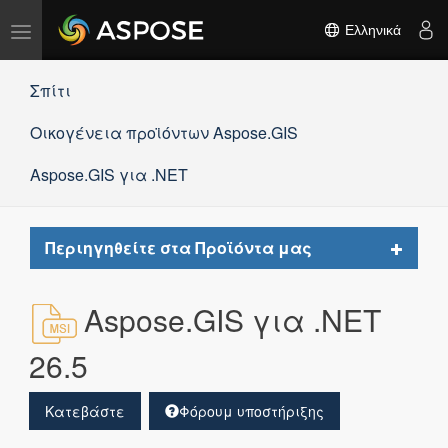
Εναλλαγή
Ελληνικά
πλοήγησης
Σπίτι
Οικογένεια προϊόντων Aspose.GIS
Aspose.GIS για .NET
Toggle
Περιηγηθείτε στα Προϊόντα μας
navigat
Aspose.GIS για .NET
26.5
Κατεβάστε
Φόρουμ υποστήριξης