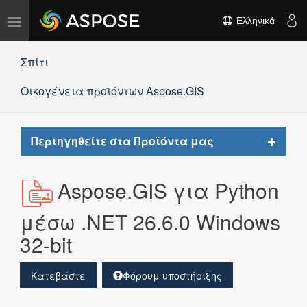
Εναλλαγή
Ελληνικά
πλοήγησης
Σπίτι
Οικογένεια προϊόντων Aspose.GIS
Toggle
Περιηγηθείτε στα Προϊόντα μας
navigat
Aspose.GIS για Python
μέσω .NET 26.6.0 Windows
32-bit
Κατεβάστε
Φόρουμ υποστήριξης