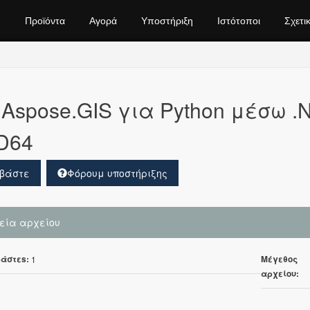
Προϊόντα
Αγορά
Υποστήριξη
Ιστότοποι
Σχετι
Aspose.GIS για Python μέσω .
D64
βάστε
Φόρουμ υποστήριξης
χεία αρχείου
άστεs:
Μέγεθος
1
αρχείου: