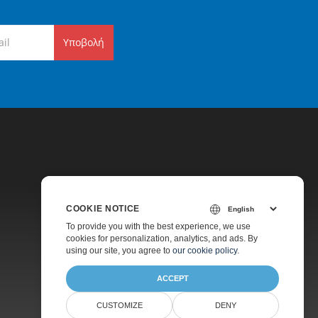
Υποβολή
COOKIE NOTICE
Τιμολόγηση
To provide you with the best experience, we use
cookies for personalization, analytics, and ads. By
Πληρωμένη Υποστήριξη
using our site, you agree to
our cookie policy
.
Σχετικά
ACCEPT
CUSTOMIZE
DENY