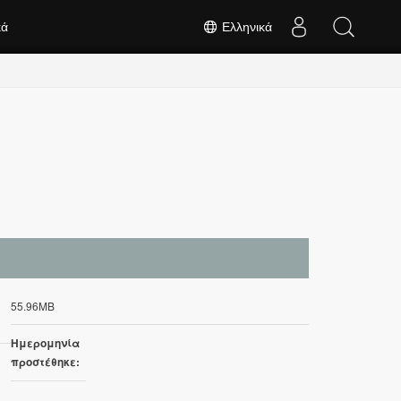
κά
Ελληνικά
55.96MB
Ημερομηνία
προστέθηκε: