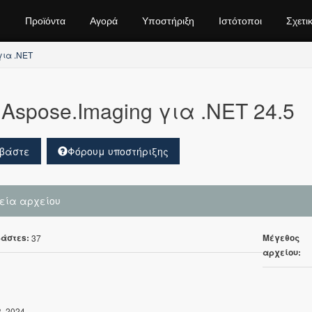
Προϊόντα
Αγορά
Υποστήριξη
Ιστότοποι
Σχετι
για .NET
Aspose.Imaging για .NET 24.5
βάστε
Φόρουμ υποστήριξης
χεία αρχείου
άστεs:
Μέγεθος
37
αρχείου:
, 2024