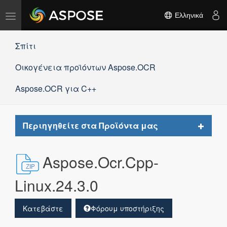
Εναλλαγή
Ελληνικά
πλοήγησης
Σπίτι
Οικογένεια προϊόντων Aspose.OCR
Aspose.OCR για C++
Toggle
Περιηγηθείτε στα Προϊόντα μας
navigat
Aspose.Ocr.Cpp-
Linux.24.3.0
Κατεβάστε
Φόρουμ υποστήριξης