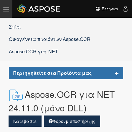
Εναλλαγή
Ελληνικά
πλοήγησης
Σπίτι
Οικογένεια προϊόντων Aspose.OCR
Aspose.OCR για .NET
Toggle
Περιηγηθείτε στα Προϊόντα μας
navigat
Aspose.OCR για NET
24.11.0 (μόνο DLL)
Κατεβάστε
Φόρουμ υποστήριξης