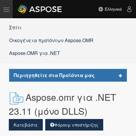
Εναλλαγή
Ελληνικά
πλοήγησης
Σπίτι
Οικογένεια προϊόντων Aspose.OMR
Aspose.OMR για .NET
Toggle
Περιηγηθείτε στα Προϊόντα μας
navigat
Aspose.omr για .NET
23.11 (μόνο DLLS)
Κατεβάστε
Φόρουμ υποστήριξης