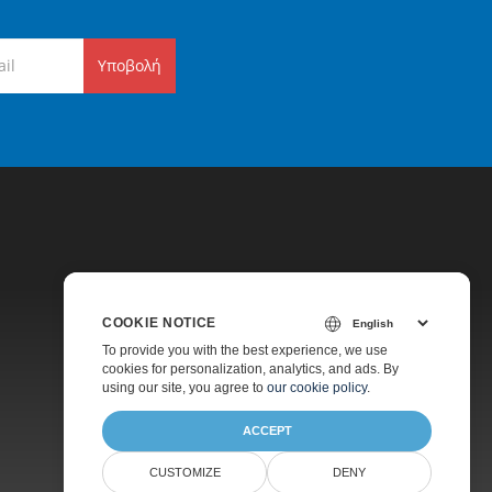
Υποβολή
COOKIE NOTICE
Τιμολόγηση
To provide you with the best experience, we use
cookies for personalization, analytics, and ads. By
Πληρωμένη Υποστήριξη
using our site, you agree to
our cookie policy
.
Σχετικά
ACCEPT
CUSTOMIZE
DENY