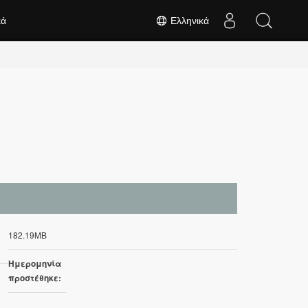
κά
Ελληνικά
182.19MB
Ημερομηνία
προστέθηκε: