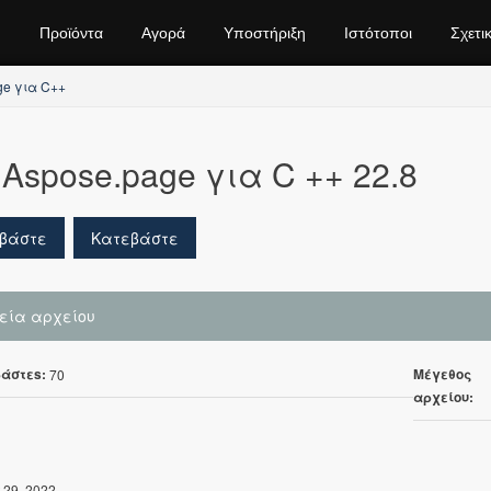
Προϊόντα
Αγορά
Υποστήριξη
Ιστότοποι
Σχετι
ge για C++
Aspose.page για C ++ 22.8
βάστε
Κατεβάστε
χεία αρχείου
άστεs:
Μέγεθος
70
αρχείου:
 29, 2022