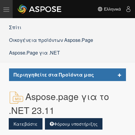
Εναλλαγή
Ελληνικά
πλοήγησης
Σπίτι
Οικογένεια προϊόντων Aspose.Page
Aspose.Page για .NET
Toggle
Περιηγηθείτε στα Προϊόντα μας
navigat
Aspose.page για το
.NET 23.11
Κατεβάστε
Φόρουμ υποστήριξης