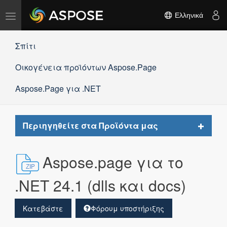
Εναλλαγή
Ελληνικά
πλοήγησης
Σπίτι
Οικογένεια προϊόντων Aspose.Page
Aspose.Page για .NET
Toggle
Περιηγηθείτε στα Προϊόντα μας
navigat
Aspose.page για το
.NET 24.1 (dlls και docs)
Κατεβάστε
Φόρουμ υποστήριξης