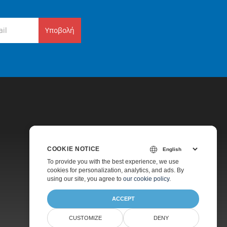
Υποβολή
COOKIE NOTICE
Τιμολόγηση
To provide you with the best experience, we use
cookies for personalization, analytics, and ads. By
Πληρωμένη Υποστήριξη
using our site, you agree to
our cookie policy
.
Σχετικά
ACCEPT
CUSTOMIZE
DENY