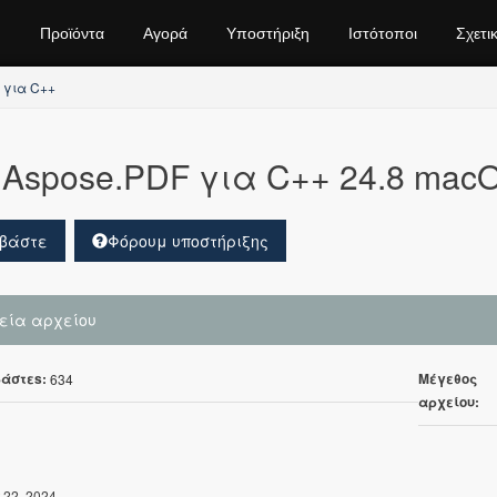
Προϊόντα
Αγορά
Υποστήριξη
Ιστότοποι
Σχετι
 για C++
Aspose.PDF για C++ 24.8 mac
βάστε
Φόρουμ υποστήριξης
χεία αρχείου
άστεs:
Μέγεθος
634
αρχείου:
 22, 2024