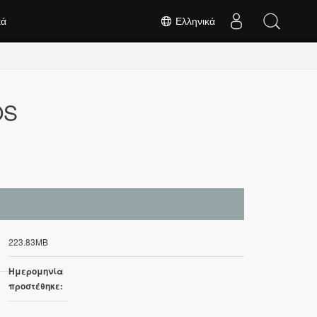
κά
Ελληνικά
OS
223.83MB
Ημερομηνία
προστέθηκε: