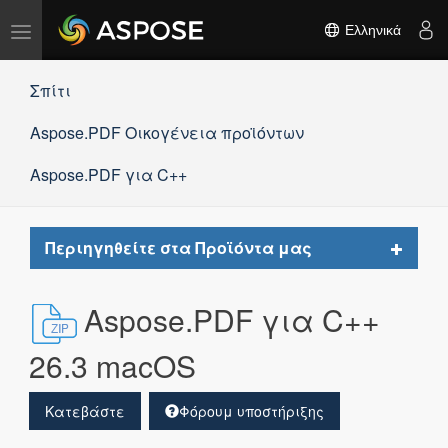
Εναλλαγή
Ελληνικά
πλοήγησης
Σπίτι
Aspose.PDF Οικογένεια προϊόντων
Aspose.PDF για C++
Toggle
Περιηγηθείτε στα Προϊόντα μας
navigat
Aspose.PDF για C++
26.3 macOS
Κατεβάστε
Φόρουμ υποστήριξης