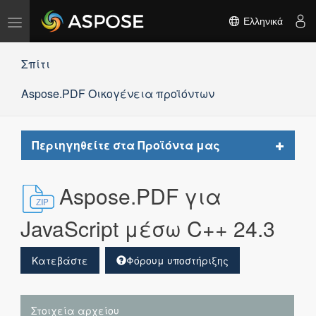
Εναλλαγή
Ελληνικά
πλοήγησης
Σπίτι
Aspose.PDF Οικογένεια προϊόντων
Toggle
Περιηγηθείτε στα Προϊόντα μας
navigat
Aspose.PDF για
JavaScript μέσω C++ 24.3
Κατεβάστε
Φόρουμ υποστήριξης
Στοιχεία αρχείου