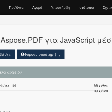
Προϊόντα
Αγορά
Υποστήριξη
Ιστότοποι
Σχετι
Aspose.PDF για JavaScript μέσ
βάστε
Φόρουμ υποστήριξης
χεία αρχείου
άστεs:
Μέγεθος
196
αρχείου:
6, 2024