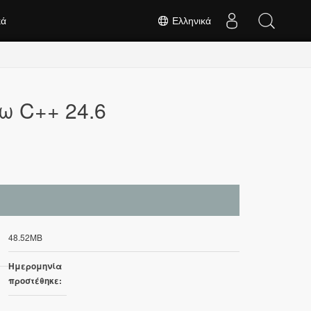
κά
Ελληνικά
ω C++ 24.6
48.52MB
Ημερομηνία
προστέθηκε: