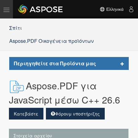
Εναλλαγή
Ελληνικά
πλοήγησης
Σπίτι
Aspose.PDF Οικογένεια προϊόντων
Toggle
Περιηγηθείτε στα Προϊόντα μας
navigat
Aspose.PDF για
JavaScript μέσω C++ 26.6
Κατεβάστε
Φόρουμ υποστήριξης
Στοιχεία αρχείου