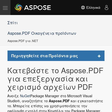
Εναλλαγή
Ελληνικά
πλοήγησης
Σπίτι
Aspose.PDF Οικογένεια προϊόντων
Aspose.PDF για .NET
Toggle
Περιηγηθείτε στα Προϊόντα μας
navigat
Κατεβάστε το Aspose.PDF
για επεξεργασία και
χειρισμό αρχείων PDF
Ανοιξε
NuGet
Package Manager στο Microsoft Visual
Studio®, αναζητήστε το
Aspose.PDF
και εγκαταστήστε
το. Μπορείτε επίσης να χρησιμοποιήσετε την
ακόλουθη εντολή στην Κονσόλα του Package Manager.