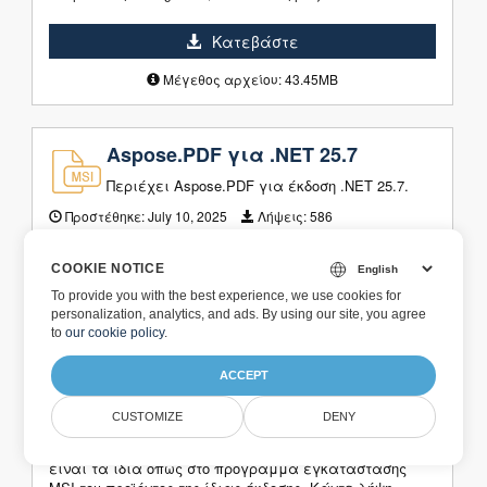
Κατεβάστε
Μέγεθος αρχείου: 43.45MB
Aspose.PDF για .NET 25.7
Περιέχει Aspose.PDF για έκδοση .NET 25.7.
Προστέθηκε:
July 10, 2025
Λήψεις:
586
Κατεβάστε
COOKIE NOTICE
To provide you with the best experience, we use cookies for
Μέγεθος αρχείου: 200.33MB
personalization, analytics, and ads. By using our site, you agree
to
our cookie policy
.
Aspose.PDF για .NET 25.7 (μόνο
ACCEPT
DLL)
CUSTOMIZE
DENY
Αυτό το αρχείο ZIP περιέχει μόνο το
Aspose.PDF για συγκροτήσεις .NET. Τα συγκροτήματα
είναι τα ίδια όπως στο πρόγραμμα εγκατάστασης