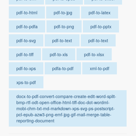
pdf-to-html
pdf-to-jpg
pdf-to-latex
pdf-to-pdfa
pdf-to-png
pdf-to-pptx
pdf-to-svg
pdf-to-text
pdf-to-text
pdf-to-tiff
pdf-to-xls
pdf-to-xlsx
pdf-to-xps
pdfa-to-pdf
xml-to-pdf
xps-to-pdf
docx-to-pdf-convert-compare-create-edit-word-split-
bmp-rtf-odt-open-office-html-tiff-doc-dot-wordml-
mobi-chm-txt-md-markdown-xps-svg-ps-postscript-
pcl-epub-azw3-png-emf-jpg-gif-mail-merge-table-
reporting-document