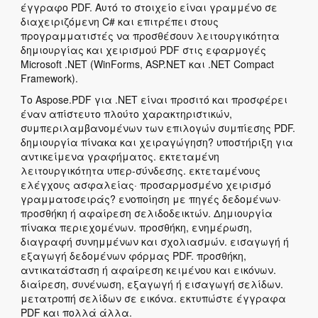
έγγραφο PDF. Αυτό το στοιχείο είναι γραμμένο σε
διαχειριζόμενη C# και επιτρέπει στους
προγραμματιστές να προσθέσουν λειτουργικότητα
δημιουργίας και χειρισμού PDF στις εφαρμογές
Microsoft .NET (WinForms, ASP.NET και .NET Compact
Framework).
Το Aspose.PDF για .NET είναι προσιτό και προσφέρει
έναν απίστευτο πλούτο χαρακτηριστικών,
συμπεριλαμβανομένων των επιλογών συμπίεσης PDF.
δημιουργία πίνακα και χειραγώγηση? υποστήριξη για
αντικείμενα γραφήματος. εκτεταμένη
λειτουργικότητα υπερ-σύνδεσης. εκτεταμένους
ελέγχους ασφαλείας· προσαρμοσμένο χειρισμό
γραμματοσειράς? ενοποίηση με πηγές δεδομένων·
προσθήκη ή αφαίρεση σελιδοδεικτών. Δημιουργία
πίνακα περιεχομένων. προσθήκη, ενημέρωση,
διαγραφή συνημμένων και σχολιασμών. εισαγωγή ή
εξαγωγή δεδομένων φόρμας PDF. προσθήκη,
αντικατάσταση ή αφαίρεση κειμένου και εικόνων.
διαίρεση, συνένωση, εξαγωγή ή εισαγωγή σελίδων.
μετατροπή σελίδων σε εικόνα. εκτυπώστε έγγραφα
PDF και πολλά άλλα.