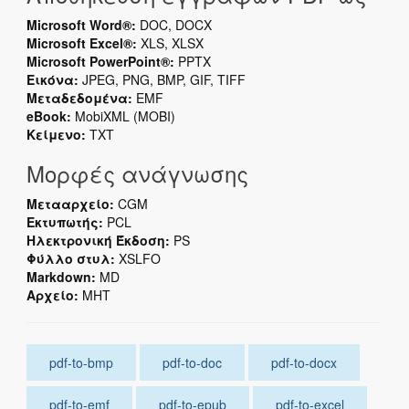
Microsoft Word®:
DOC, DOCX
Microsoft Excel®:
XLS, XLSX
Microsoft PowerPoint®:
PPTX
Εικόνα:
JPEG, PNG, BMP, GIF, TIFF
Μεταδεδομένα:
EMF
eBook:
MobiXML (MOBI)
Κείμενο:
TXT
Μορφές ανάγνωσης
Μετααρχείο:
CGM
Εκτυπωτής:
PCL
Ηλεκτρονική Έκδοση:
PS
Φύλλο στυλ:
XSLFO
Markdown:
MD
Αρχείο:
MHT
pdf-to-bmp
pdf-to-doc
pdf-to-docx
pdf-to-emf
pdf-to-epub
pdf-to-excel