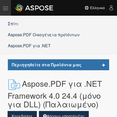
Εναλλαγή
Ελληνικά
πλοήγησης
Σπίτι
Aspose.PDF Οικογένεια προϊόντων
Aspose.PDF για .NET
Toggle
Περιηγηθείτε στα Προϊόντα μας
navigat
Aspose.PDF για .NET
Framework 4.0 24.4 (μόνο
για DLL) (Παλαιωμένο)
Κατεβάστε
Φόρουμ υποστήριξης