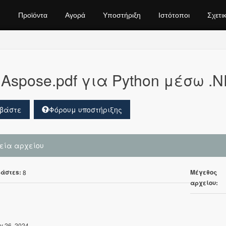
Προϊόντα
Αγορά
Υποστήριξη
Ιστότοποι
Σχετι
Aspose.pdf για Python μέσω .N
βάστε
Φόρουμ υποστήριξης
χεία αρχείου
άστεs:
Μέγεθος
8
αρχείου:
y 26, 2024